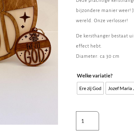
Deze prachtige kersthang
bijzondere manier weer! J
wereld. Onze verlosser!
De kersthanger bestaat ui
effect hebt.
Diameter: ca 30 cm
Welke variatie?
Ere zij God
Jozef Maria 
Kersthanger
3D