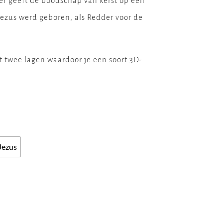
er geeft de boodschap van kerst op een
ezus werd geboren, als Redder voor de
t twee lagen waardoor je een soort 3D-
Jezus