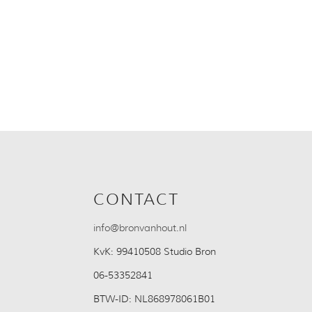
CONTACT
info@bronvanhout.nl
KvK:
99410508 Studio Bron
06-53352841
BTW-ID:
NL868978061B01