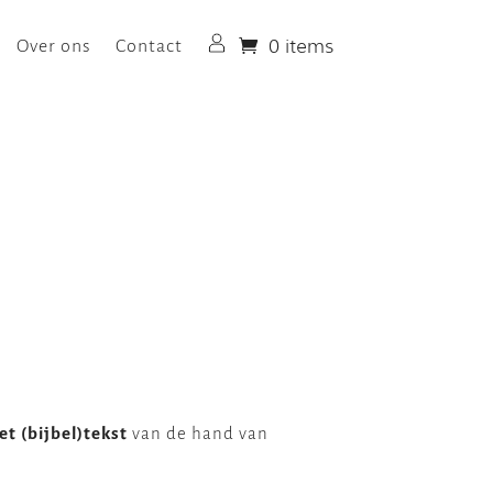
0 items
Over ons
Contact
Login
t (bijbel)tekst
van de hand van