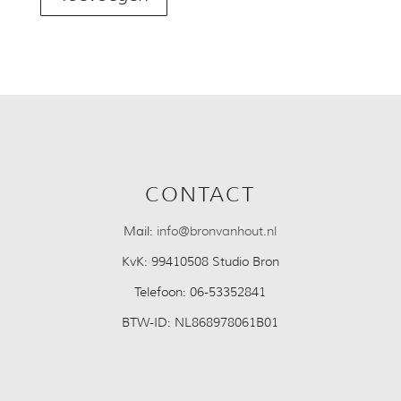
van
Licht
aantal
CONTACT
Mail:
info@bronvanhout.nl
KvK:
99410508 Studio Bron
Telefoon:
06-53352841
BTW-ID:
NL868978061B01