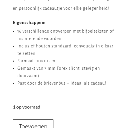
en persoonlijk cadeautje voor elke gelegenheid!
Eigenschappen:
16 verschillende ontwerpen met bijbelteksten of
inspirerende woorden
Inclusief houten standaard, eenvoudig in elkaar
te zetten
Formaat: 10×10 cm
Gemaakt van 3 mm Forex (licht, stevig en
duurzaam)
Past door de brievenbus – ideaal als cadeau!
1 op voorraad
God
Toevoegen